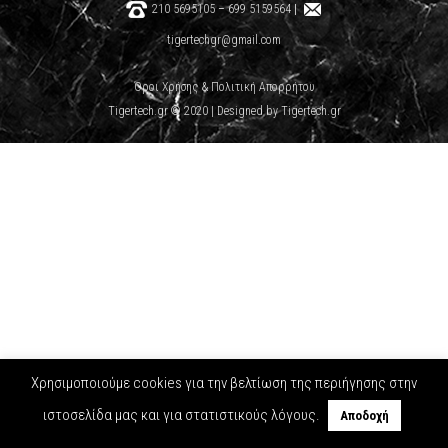
210 5695105
–
699 5159564
|
tigertechgr@gmail.com
Όροι Χρήσης & Πολιτική Απορρήτου
Tigertech.gr © 2020 | Designed by Tigertech.gr
Χρησιμοποιούμε cookies για την βελτίωση της περιήγησης στην
ιστοσελίδα μας και για στατιστικούς λόγους.
Αποδοχή