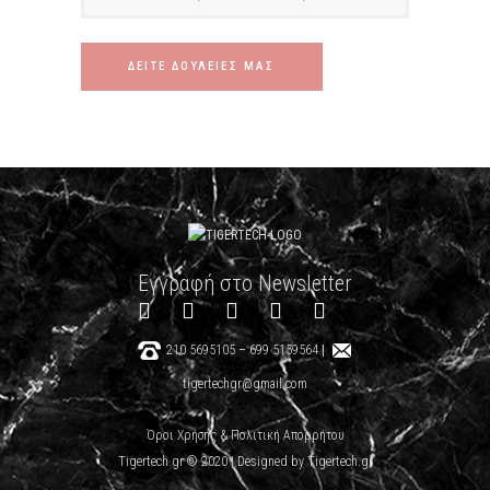
ΔΕΙΤΕ ΔΟΥΛΕΙΕΣ ΜΑΣ
Εγγραφή στο Newsletter
210 5695105
–
699 5159564
|
tigertechgr@gmail.com
Όροι Χρήσης & Πολιτική Απορρήτου
Tigertech.gr © 2020 | Designed by Tigertech.gr