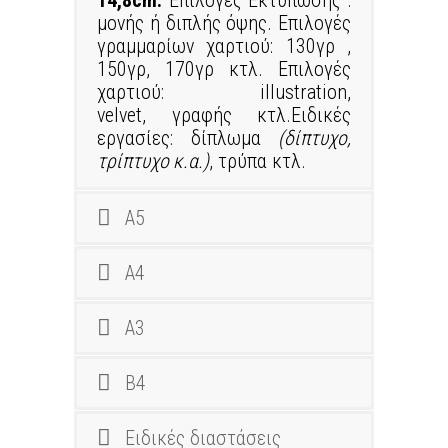
14,8cm.
Επιλογές Εκτύπωσης :
μονής ή διπλής όψης. Επιλογές
γραμμαρίων χαρτιού: 130γρ ,
150γρ, 170γρ κτλ. Επιλογές
χαρτιού: illustration,
velvet, γραφής κτλ.Ειδικές
εργασίες: δίπλωμα
(δίπτυχο,
τρίπτυχο κ.α.)
, τρύπα κτλ.
Α5
Α4
Α3
Β4
Ειδικές διαστάσεις